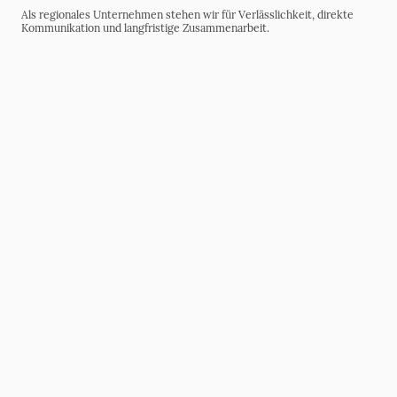
Als regionales Unternehmen stehen wir für Verlässlichkeit, direkte
Kommunikation und langfristige Zusammenarbeit.
Sie suchen einen strukturierten
und zuverlässigen
Objektpartner?
Gerne stellen wir Ihnen unsere
Arbeitsweise persönlich vor und
entwickeln ein passendes
Betreuungskonzept für Ihre Immobilie.